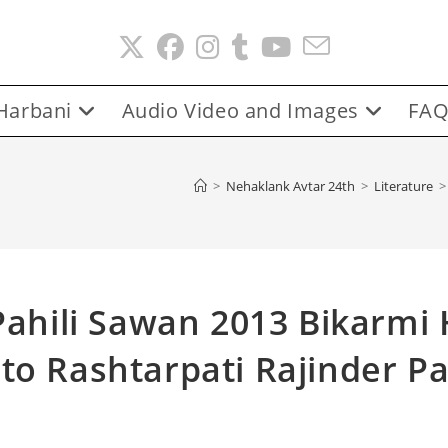
Harbani
Audio Video and Images
FAQ
>
Nehaklank Avtar 24th
>
Literature
>
Pahili Sawan 2013 Bikarmi
to Rashtarpati Rajinder P