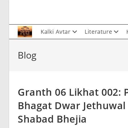
Skip
to
content
Kalki Avtar
Literature
Blog
Granth 06 Likhat 002: 
Bhagat Dwar Jethuwal 
Shabad Bhejia