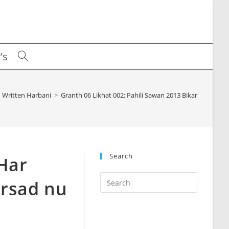
’s
Toggle
website
Written Harbani
>
Granth 06 Likhat 002: Pahili Sawan 2013 Bikarmi Har Bh
search
Search
 Har
Press
arsad nu
Escape
to
close