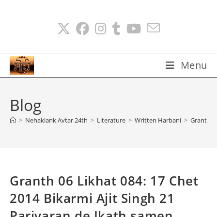
Skip
to
content
Menu
Blog
>
Nehaklank Avtar 24th
>
Literature
>
Written Harbani
>
Granth 06
Granth 06 Likhat 084: 17 Chet
2014 Bikarmi Ajit Singh 21
Parivaran de Ikath samen