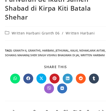
Shabad di Kirpa Kiti Batala
Shehar
Post
Written Harbani Granth 06
/
Written Harbani
category:
TAGS
:
GRANTH 6
,
GRANTHS
,
HARBANI
,
JETHUWAL
,
KALKI
,
NEHAKLANK AVTAR
,
SOHANG MAHARAJ SHER SINGH VISHNU BHAGWAN DI JAI
,
WRITTEN HARBANI
SHARE
SHARE THIS
THIS
CONTENT
Opens
Opens
Opens
Opens
Opens
Opens
Opens
in
in
in
in
in
in
in
a
a
a
a
a
a
a
Opens
Opens
new
new
new
new
new
new
new
in
in
window
window
window
window
window
window
window
a
a
new
new
window
window