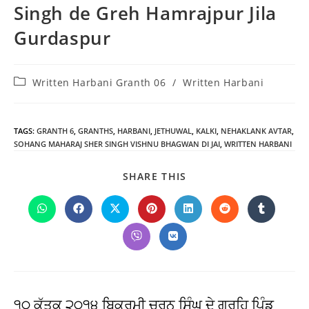
Singh de Greh Hamrajpur Jila
Gurdaspur
Post
Written Harbani Granth 06
/
Written Harbani
category:
TAGS
:
GRANTH 6
,
GRANTHS
,
HARBANI
,
JETHUWAL
,
KALKI
,
NEHAKLANK AVTAR
,
SOHANG MAHARAJ SHER SINGH VISHNU BHAGWAN DI JAI
,
WRITTEN HARBANI
SHARE
SHARE THIS
THIS
CONTENT
Opens
Opens
Opens
Opens
Opens
Opens
Opens
in
in
in
in
in
in
in
a
a
a
a
a
a
a
Opens
Opens
new
new
new
new
new
new
new
in
in
window
window
window
window
window
window
window
a
a
new
new
window
window
੧੦ ਕੱਤਕ ੨੦੧੪ ਬਿਕ੍ਰਮੀ ਚਰਨ ਸਿੰਘ ਦੇ ਗ੍ਰਹਿ ਪਿੰਡ