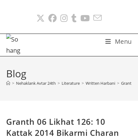
Skip
to
content
Menu
Blog
>
Nehaklank Avtar 24th
>
Literature
>
Written Harbani
>
Granth 06
Granth 06 Likhat 126: 10
Kattak 2014 Bikarmi Charan