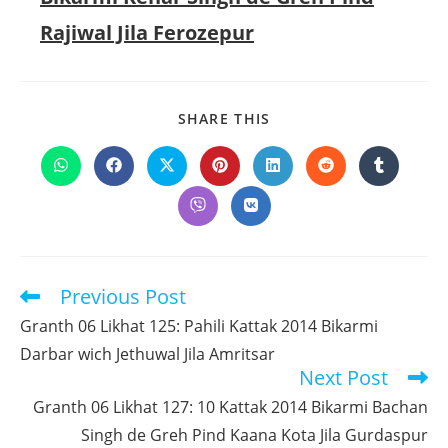
Rajiwal Jila Ferozepur
SHARE
SHARE THIS
THIS
CONTENT
Opens
Opens
Opens
Opens
Opens
Opens
Opens
in
in
in
in
in
in
in
a
a
a
a
a
a
a
Opens
Opens
new
new
new
new
new
new
new
in
in
window
window
window
window
window
window
window
a
a
new
new
window
window
Previous Post
Read
more
Granth 06 Likhat 125: Pahili Kattak 2014 Bikarmi
articles
Darbar wich Jethuwal Jila Amritsar
Next Post
Granth 06 Likhat 127: 10 Kattak 2014 Bikarmi Bachan
Singh de Greh Pind Kaana Kota Jila Gurdaspur