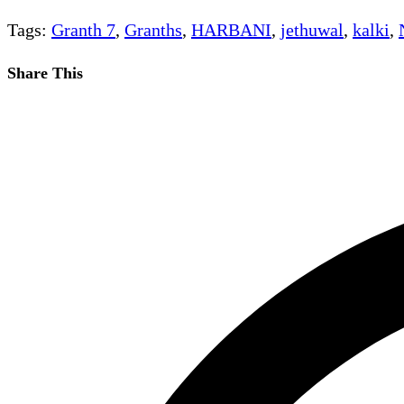
category:
Tags
:
Granth 7
,
Granths
,
HARBANI
,
jethuwal
,
kalki
,
Share
Share This
this
Opens
content
in
a
new
window