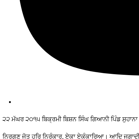
੨੨ ਮੱਘਰ ੨੦੧੫ ਬਿਕ੍ਰਮੀ ਬਿਸ਼ਨ ਸਿੰਘ ਗਿਆਨੀ ਪਿੰਡ ਸੁਹਾਨਾ 
ਨਿਰਗੁਣ ਜੋਤ ਹਰਿ ਨਿਰੰਕਾਰ, ਏਕਾ ਏਕੰਕਾਰਿਆ। ਆਦਿ ਜੁਗਾਦੀ ਖ