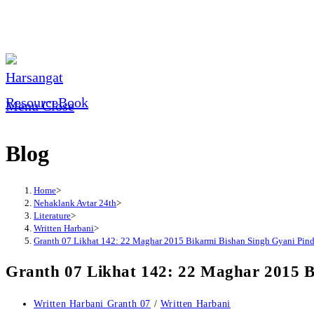
Skip
to
content
Menu
Close
Blog
Home
>
Nehaklank Avtar 24th
>
Literature
>
Written Harbani
>
Granth 07 Likhat 142: 22 Maghar 2015 Bikarmi Bishan Singh Gyani Pind
Granth 07 Likhat 142: 22 Maghar 2015 B
Post
Written Harbani Granth 07
/
Written Harbani