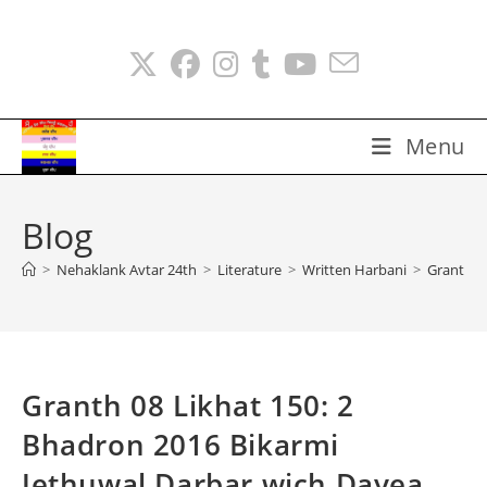
Skip
to
content
Menu
Blog
>
Nehaklank Avtar 24th
>
Literature
>
Written Harbani
>
Granth 0
Granth 08 Likhat 150: 2
Bhadron 2016 Bikarmi
Jethuwal Darbar wich Dayea