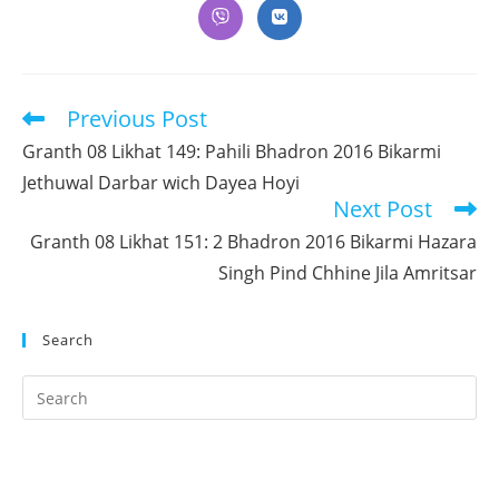
a
a
a
a
a
a
a
Opens
Opens
new
new
new
new
new
new
new
in
in
window
window
window
window
window
window
window
a
a
new
new
window
window
Previous Post
Read
more
Granth 08 Likhat 149: Pahili Bhadron 2016 Bikarmi
articles
Jethuwal Darbar wich Dayea Hoyi
Next Post
Granth 08 Likhat 151: 2 Bhadron 2016 Bikarmi Hazara
Singh Pind Chhine Jila Amritsar
Search
Pr
Es
to
clo