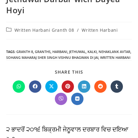
Hoyi
Post
Written Harbani Granth 08
/
Written Harbani
category:
TAGS
:
GRANTH 8
,
GRANTHS
,
HARBANI
,
JETHUWAL
,
KALKI
,
NEHAKLANK AVTAR
,
SOHANG MAHARAJ SHER SINGH VISHNU BHAGWAN DI JAI
,
WRITTEN HARBANI
SHARE
SHARE THIS
THIS
CONTENT
Opens
Opens
Opens
Opens
Opens
Opens
Opens
in
in
in
in
in
in
in
a
a
a
a
a
a
a
Opens
Opens
new
new
new
new
new
new
new
in
in
window
window
window
window
window
window
window
a
a
new
new
window
window
੨ ਭਾਦਰੋਂ ੨੦੧੬ ਬਿਕ੍ਰਮੀ ਜੇਠੂਵਾਲ ਦਰਬਾਰ ਵਿਚ ਦਇਆ