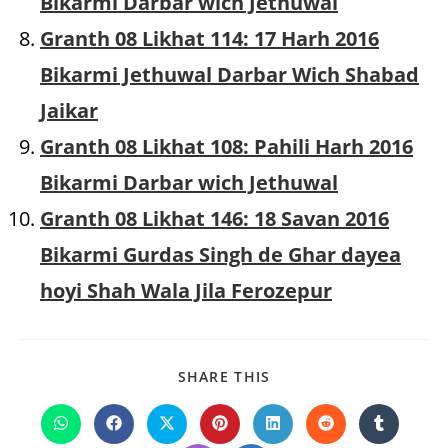
Bikarmi Darbar wich Jethuwal
Granth 08 Likhat 114: 17 Harh 2016
Bikarmi Jethuwal Darbar Wich Shabad
Jaikar
Granth 08 Likhat 108: Pahili Harh 2016
Bikarmi Darbar wich Jethuwal
Granth 08 Likhat 146: 18 Savan 2016
Bikarmi Gurdas Singh de Ghar dayea
hoyi Shah Wala Jila Ferozepur
SHARE
SHARE THIS
THIS
CONTENT
Opens
Opens
Opens
Opens
Opens
Opens
Opens
in
in
in
in
in
in
in