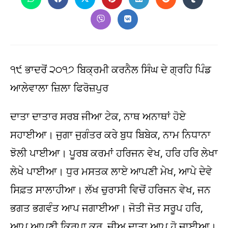
Opens
Opens
Opens
Opens
Opens
Opens
Opens
in
in
in
in
in
in
in
a
a
a
a
a
a
a
Opens
Opens
new
new
new
new
new
new
new
in
in
window
window
window
window
window
window
window
a
a
new
new
window
window
੧੯ ਭਾਦਰੋਂ ੨੦੧੭ ਬਿਕ੍ਰਮੀ ਕਰਨੈਲ ਸਿੰਘ ਦੇ ਗ੍ਰਹਿ ਪਿੰਡ
ਆਲੇਵਾਲਾ ਜ਼ਿਲਾ ਫਿਰੋਜ਼ਪੁਰ
ਦਾਤਾ ਦਾਤਾਰ ਸਰਬ ਜੀਆ ਟੇਕ, ਨਾਥ ਅਨਾਥਾਂ ਹੋਏ
ਸਹਾਈਆ। ਜੁਗਾ ਜੁਗੰਤਰ ਕਰੇ ਬੁਧ ਬਿਬੇਕ, ਨਾਮ ਨਿਧਾਨਾ
ਝੋਲੀ ਪਾਈਆ। ਪੂਰਬ ਕਰਮਾਂ ਹਰਿਜਨ ਵੇਖ, ਹਰਿ ਹਰਿ ਲੇਖਾ
ਲੇਖੇ ਪਾਈਆ। ਧੁਰ ਮਸਤਕ ਲਾਏ ਆਪਣੀ ਮੇਖ, ਆਪੇ ਦੇਵੇ
ਸਿਫ਼ਤ ਸਾਲਾਹੀਆ। ਲੱਖ ਚੁਰਾਸੀ ਵਿਚੋਂ ਹਰਿਜਨ ਵੇਖ, ਜਨ
ਭਗਤ ਭਗਵੰਤ ਆਪ ਜਗਾਈਆ। ਜੋਤੀ ਜੋਤ ਸਰੂਪ ਹਰਿ,
ਆਪ ਆਪਣੀ ਕਿਰਪਾ ਕਰ, ਜੀਅ ਦਾਤਾ ਆਪ ਹੋ ਜਾਈਆ।