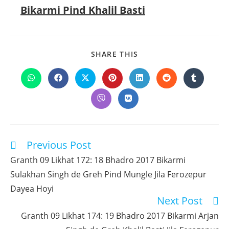
Bikarmi Pind Khalil Basti
SHARE
SHARE THIS
THIS
CONTENT
Opens
Opens
Opens
Opens
Opens
Opens
Opens
in
in
in
in
in
in
in
a
a
a
a
a
a
a
Opens
Opens
new
new
new
new
new
new
new
in
in
window
window
window
window
window
window
window
a
a
new
new
window
window
Previous Post
Read
more
Granth 09 Likhat 172: 18 Bhadro 2017 Bikarmi
articles
Sulakhan Singh de Greh Pind Mungle Jila Ferozepur
Dayea Hoyi
Next Post
Granth 09 Likhat 174: 19 Bhadro 2017 Bikarmi Arjan