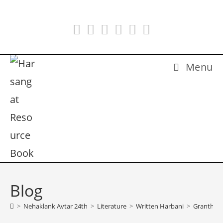
Skip
to
content
Menu
Blog
>
Nehaklank Avtar 24th
>
Literature
>
Written Harbani
>
Granth 09 