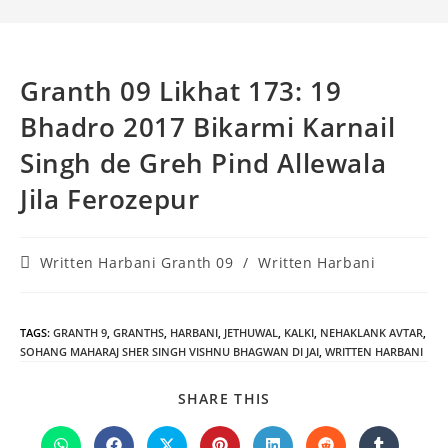
Granth 09 Likhat 173: 19
Bhadro 2017 Bikarmi Karnail
Singh de Greh Pind Allewala
Jila Ferozepur
Post
Written Harbani Granth 09
/
Written Harbani
category:
TAGS
:
GRANTH 9
,
GRANTHS
,
HARBANI
,
JETHUWAL
,
KALKI
,
NEHAKLANK AVTAR
,
SOHANG MAHARAJ SHER SINGH VISHNU BHAGWAN DI JAI
,
WRITTEN HARBANI
SHARE
SHARE THIS
THIS
CONTENT