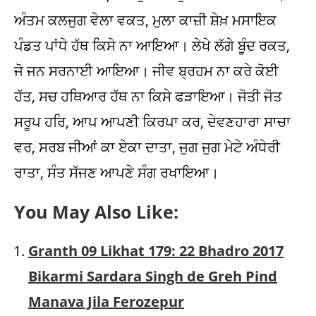
ਅੰਤਮ ਕਲਜੁਗ ਵੇਲਾ ਵਕਤ, ਮੁਲਾ ਕਾਜ਼ੀ ਸ਼ੇਖ਼ ਮਸਾਇਕ
ਪੰਡਤ ਪਾਂਧੇ ਹੱਥ ਕਿਸੇ ਨਾ ਆਇਆ। ਲੇਖੇ ਲੱਗੇ ਬੂੰਦ ਰਕਤ,
ਜੋ ਜਨ ਸਰਨਾਈ ਆਇਆ। ਜੀਵ ਬ੍ਰਹਮ ਨਾ ਕਰੇ ਕੋਈ
ਹੱਤ, ਸਚ ਹਥਿਆਰ ਹੱਥ ਨਾ ਕਿਸੇ ਫੜਾਇਆ। ਜੋਤੀ ਜੋਤ
ਸਰੂਪ ਹਰਿ, ਆਪ ਆਪਣੀ ਕਿਰਪਾ ਕਰ, ਦੇਵਣਹਾਰਾ ਸਾਚਾ
ਵਰ, ਸਰਬ ਜੀਆਂ ਕਾ ਏਕਾ ਦਾਤਾ, ਜੁਗ ਜੁਗ ਮੇਟੇ ਅੰਧੇਰੀ
ਰਾਤਾ, ਸੰਤ ਸੱਜਣ ਆਪਣੇ ਸੰਗ ਰਖਾਇਆ।
You May Also Like:
Granth 09 Likhat 179: 22 Bhadro 2017
Bikarmi Sardara Singh de Greh Pind
Manava Jila Ferozepur