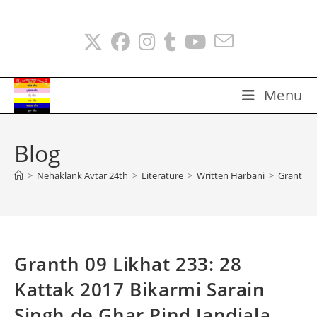
Skip
to
content
Menu
Blog
>
Nehaklank Avtar 24th
>
Literature
>
Written Harbani
>
Granth 09
Granth 09 Likhat 233: 28
Kattak 2017 Bikarmi Sarain
Singh de Ghar Pind Jandiala