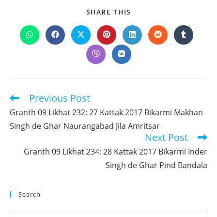
SHARE
SHARE THIS
THIS
CONTENT
Opens
Opens
Opens
Opens
Opens
Opens
Opens
in
in
in
in
in
in
in
a
a
a
a
a
a
a
Opens
Opens
new
new
new
new
new
new
new
in
in
window
window
window
window
window
window
window
a
a
new
new
window
window
Previous Post
Read
more
Granth 09 Likhat 232: 27 Kattak 2017 Bikarmi Makhan
articles
Singh de Ghar Naurangabad Jila Amritsar
Next Post
Granth 09 Likhat 234: 28 Kattak 2017 Bikarmi Inder
Singh de Ghar Pind Bandala
Search
Pr