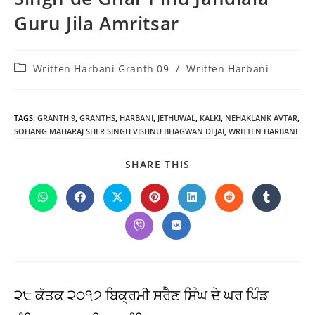
Guru Jila Amritsar
Post
Written Harbani Granth 09
/
Written Harbani
category:
TAGS
:
GRANTH 9
,
GRANTHS
,
HARBANI
,
JETHUWAL
,
KALKI
,
NEHAKLANK AVTAR
,
SOHANG MAHARAJ SHER SINGH VISHNU BHAGWAN DI JAI
,
WRITTEN HARBANI
SHARE
SHARE THIS
THIS
CONTENT
Opens
Opens
Opens
Opens
Opens
Opens
Opens
in
in
in
in
in
in
in
a
a
a
a
a
a
a
Opens
Opens
new
new
new
new
new
new
new
in
in
window
window
window
window
window
window
window
a
a
new
new
window
window
੨੮ ਕੱਤਕ ੨੦੧੭ ਬਿਕ੍ਰਮੀ ਸਰੈਣ ਸਿੰਘ ਦੇ ਘਰ ਪਿੰਡ