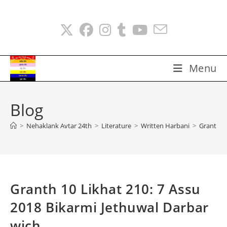
Skip
to
content
Menu
Blog
>
Nehaklank Avtar 24th
>
Literature
>
Written Harbani
>
Granth 10
Granth 10 Likhat 210: 7 Assu
2018 Bikarmi Jethuwal Darbar
wich