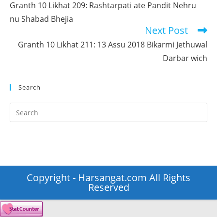
Granth 10 Likhat 209: Rashtarpati ate Pandit Nehru
articles
nu Shabad Bhejia
Next Post
Granth 10 Likhat 211: 13 Assu 2018 Bikarmi Jethuwal
Darbar wich
Search
Pr
Es
to
clo
th
se
Copyright - Harsangat.com All Rights
pan
Reserved