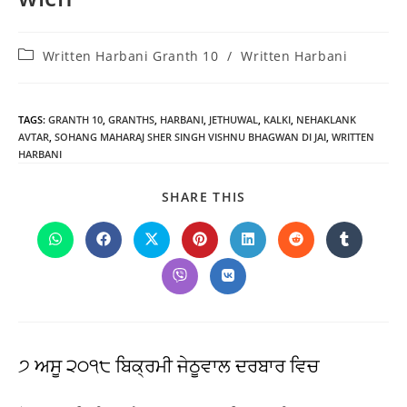
Post
Written Harbani Granth 10
/
Written Harbani
category:
TAGS
:
GRANTH 10
,
GRANTHS
,
HARBANI
,
JETHUWAL
,
KALKI
,
NEHAKLANK
AVTAR
,
SOHANG MAHARAJ SHER SINGH VISHNU BHAGWAN DI JAI
,
WRITTEN
HARBANI
SHARE
SHARE THIS
THIS
CONTENT
Opens
Opens
Opens
Opens
Opens
Opens
Opens
in
in
in
in
in
in
in
a
a
a
a
a
a
a
Opens
Opens
new
new
new
new
new
new
new
in
in
window
window
window
window
window
window
window
a
a
new
new
window
window
੭ ਅਸੂ ੨੦੧੮ ਬਿਕ੍ਰਮੀ ਜੇਠੂਵਾਲ ਦਰਬਾਰ ਵਿਚ