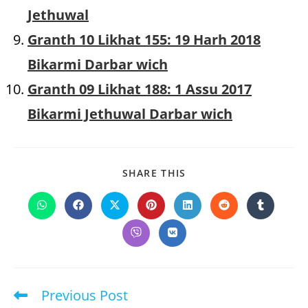
Jethuwal
Granth 10 Likhat 155: 19 Harh 2018
Bikarmi Darbar wich
Granth 09 Likhat 188: 1 Assu 2017
Bikarmi Jethuwal Darbar wich
SHARE
SHARE THIS
THIS
CONTENT
Opens
Opens
Opens
Opens
Opens
Opens
Opens
in
in
in
in
in
in
in
a
a
a
a
a
a
a
Opens
Opens
new
new
new
new
new
new
new
in
in
window
window
window
window
window
window
window
a
a
new
new
window
window
Previous Post
Read
more