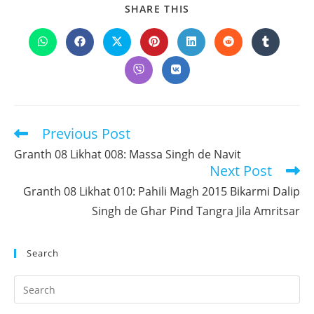
SHARE
SHARE THIS
THIS
CONTENT
Opens
Opens
Opens
Opens
Opens
Opens
Opens
in
in
in
in
in
in
in
a
a
a
a
a
a
a
Opens
Opens
new
new
new
new
new
new
new
in
in
window
window
window
window
window
window
window
a
a
new
new
window
window
Previous Post
Read
more
Granth 08 Likhat 008: Massa Singh de Navit
articles
Next Post
Granth 08 Likhat 010: Pahili Magh 2015 Bikarmi Dalip
Singh de Ghar Pind Tangra Jila Amritsar
Search
Pr
Es