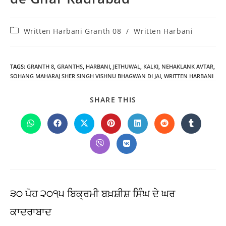
Post
Written Harbani Granth 08
/
Written Harbani
category:
TAGS
:
GRANTH 8
,
GRANTHS
,
HARBANI
,
JETHUWAL
,
KALKI
,
NEHAKLANK AVTAR
,
SOHANG MAHARAJ SHER SINGH VISHNU BHAGWAN DI JAI
,
WRITTEN HARBANI
SHARE
SHARE THIS
THIS
CONTENT
Opens
Opens
Opens
Opens
Opens
Opens
Opens
in
in
in
in
in
in
in
a
a
a
a
a
a
a
Opens
Opens
new
new
new
new
new
new
new
in
in
window
window
window
window
window
window
window
a
a
new
new
window
window
੩੦ ਪੋਹ ੨੦੧੫ ਬਿਕ੍ਰਮੀ ਬਖ਼ਸ਼ੀਸ਼ ਸਿੰਘ ਦੇ ਘਰ
ਕਾਦਰਾਬਾਦ