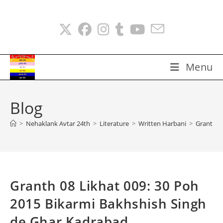
Skip
to
content
Menu
Blog
>
Nehaklank Avtar 24th
>
Literature
>
Written Harbani
>
Granth 0
Granth 08 Likhat 009: 30 Poh
2015 Bikarmi Bakhshish Singh
de Ghar Kadrabad