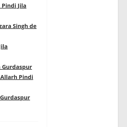
Pindi Jila
zara Singh de
ila
la Gurdaspur
Allarh Pindi
a Gurdaspur