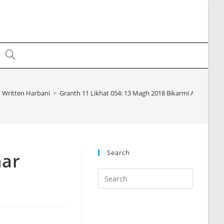
Toggle
website
Written Harbani
>
Granth 11 Likhat 054: 13 Magh 2018 Bikarmi Achhar Sing
search
Search
har
Press
Escape
to
close