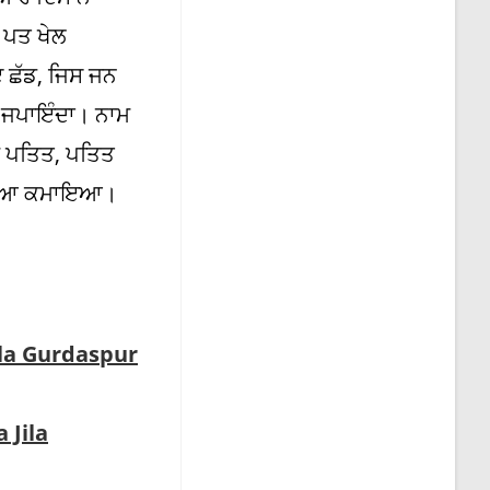
 ਪਤ ਖੇਲ
 ਛੱਡ, ਜਿਸ ਜਨ
 ਜਪਾਇੰਦਾ। ਨਾਮ
 ਪਤਿਤ, ਪਤਿਤ
 ਦਇਆ ਕਮਾਇਆ।
ila Gurdaspur
 Jila