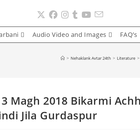
arbani
Audio Video and Images
FAQ’s
>
Nehaklank Avtar 24th
>
Literature
>
 13 Magh 2018 Bikarmi Ach
indi Jila Gurdaspur