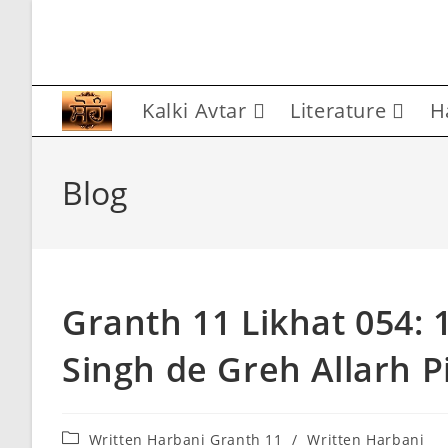
Skip
to
content
Kalki Avtar
Literature
H
Blog
Granth 11 Likhat 054:
Singh de Greh Allarh P
Post
Written Harbani Granth 11
/
Written Harbani